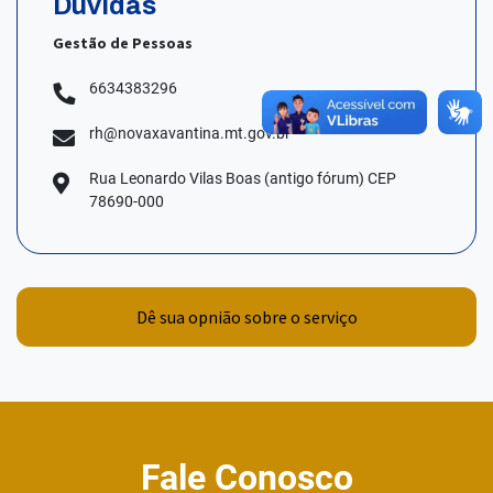
Dúvidas
Gestão de Pessoas
6634383296
rh@novaxavantina.mt.gov.br
Rua Leonardo Vilas Boas (antigo fórum) CEP
78690-000
Dê sua opnião sobre o serviço
Fale Conosco