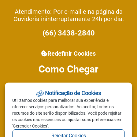
Atendimento: Por e-mail e na página da
Ouvidoria ininterruptamente 24h por dia.
(66) 3438-2840
Redefinir Cookies
Como Chegar
Prefeitura Nova Xavantina MT
Notificação de Cookies
Av. Expedição Roncador Xingu,
Utilizamos cookies para melhorar sua experiência e
249, Centro, Nova Xavantina - MT
oferecer serviços personalizados. Ao aceitar, todos os
recursos do site serão disponibilizados. Você pode rejeitar
CEP 78690-000
os cookies não essenciais ou ajustar suas preferências em
'Gerenciar Cookies'.
Rejeitar Cookies