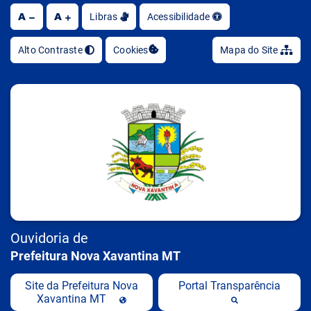
A
A
Ir
Libras
Acessibilidade
Alto Contraste
Cookies
Mapa do Site
Ouvidoria de
Prefeitura Nova Xavantina MT
Site da Prefeitura Nova
Portal Transparência
Xavantina MT